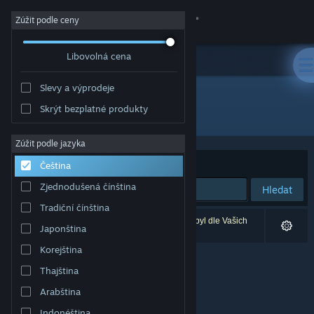
Přihlásit se
Zúžit podle ceny
Libovolná cena
Obchod
Slevy a výprodeje
Komunita
Skrýt bezplatné produkty
Vývojář: Laser Unicorns
Informace
Zúžit podle jazyka
Seřadit podle
Relevance
Čeština
Podpora
Zjednodušená čínština
Hledat
Tradiční čínština
Změnit jazyk
Vašemu zadání odpovídá 0 výsledků. 1 produkt byl dle Vašich
Japonština
předvoleb vyloučen z výsledků vyhledávání.
Mobilní aplikace služby Steam
Korejština
Thajština
Desktopová verze stránky
Arabština
Indonéština