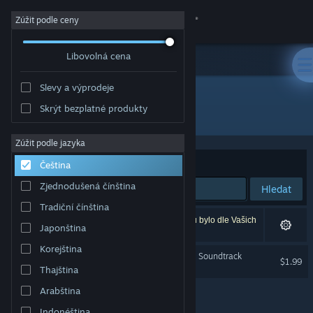
Přihlásit se
Zúžit podle ceny
Libovolná cena
Obchod
Slevy a výprodeje
Komunita
Skrýt bezplatné produkty
Vývojář: KRAKATOA STUDIOS
Informace
Zúžit podle jazyka
Seřadit podle
Relevance
Čeština
Podpora
Zjednodušená čínština
Hledat
Tradiční čínština
Změnit jazyk
Vašemu zadání odpovídá 1 výsledek. 2 produktů bylo dle Vašich
Japonština
předvoleb vyloučeno z výsledků vyhledávání.
Mobilní aplikace služby Steam
Korejština
Fractals of Destiny Original Soundtrack
$1.99
Thajština
Desktopová verze stránky
Arabština
Indonéština