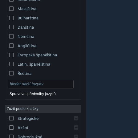
Malajština
Bulharština
Dánština
Němčina
Angličtina
Evropská španělština
Latin. španělština
Řečtina
Spravovat předvolby jazyků
Zúžit podle značky
© Valve Corporation. Všechna práva vyhrazena.
Všechny ochranné známky jsou vlastnictvím
Strategické
příslušných subjektů v USA a dalších zemích.
Zásady
ochrany soukromí
|
Právní poučení
|
Přístupnost
|
Smlouva o užívání služby Steam
|
Vrácení peněz
|
Akční
Cookies
Dobrodružné