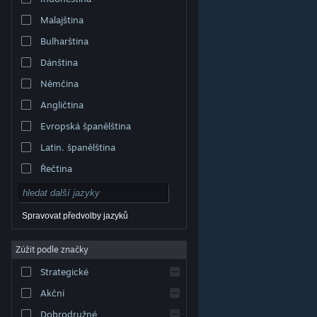
Malajština
Bulharština
Dánština
Němčina
Angličtina
Evropská španělština
Latin. španělština
Řečtina
Spravovat předvolby jazyků
Zúžit podle značky
© Valve Corporation. Všechna práva vyhrazena.
Všechny ochranné známky jsou vlastnictvím
Strategické
příslušných subjektů v USA a dalších zemích.
Zásady
ochrany soukromí
|
Právní poučení
|
Přístupnost
|
Smlouva o užívání služby Steam
|
Vrácení peněz
|
Akční
Cookies
Dobrodružné