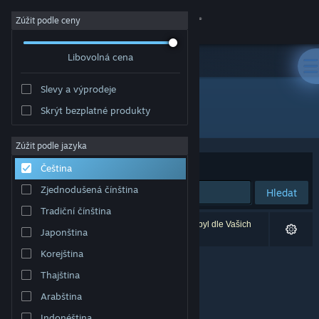
Přihlásit se
Zúžit podle ceny
Libovolná cena
Obchod
Slevy a výprodeje
Komunita
Skrýt bezplatné produkty
Vývojář: Joshua Linscott
Informace
Zúžit podle jazyka
Seřadit podle
Relevance
Čeština
Podpora
Zjednodušená čínština
Hledat
Tradiční čínština
Změnit jazyk
Vašemu zadání odpovídá 0 výsledků. 1 produkt byl dle Vašich
Japonština
předvoleb vyloučen z výsledků vyhledávání.
Mobilní aplikace služby Steam
Korejština
Thajština
Desktopová verze stránky
Arabština
Indonéština