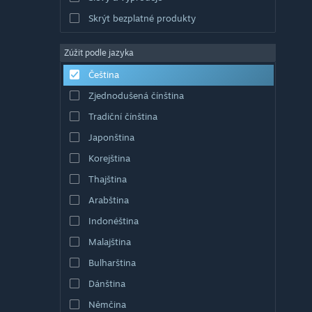
Skrýt bezplatné produkty
Zúžit podle jazyka
Čeština
Zjednodušená čínština
Tradiční čínština
Japonština
Korejština
Thajština
Arabština
Indonéština
Malajština
Bulharština
Dánština
Němčina