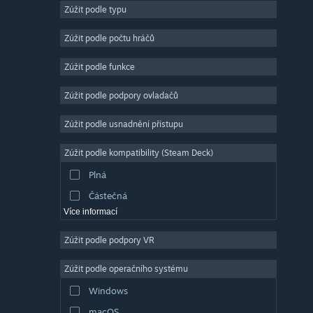
Zúžit podle typu
Masivně multiplayerové
Nezávislé
Zúžit podle počtu hráčů
Předběžný přístup
Zúžit podle funkce
Nenáročné
Zúžit podle podpory ovladačů
Simulátory
Závodní
Zúžit podle usnadnění přístupu
Sportovní
Zúžit podle kompatibility (Steam Deck)
Tvorba videí
Plná
Úprava fotografií
Částečná
Více informací
Zúžit podle podpory VR
Zúžit podle operačního systému
Windows
macOS