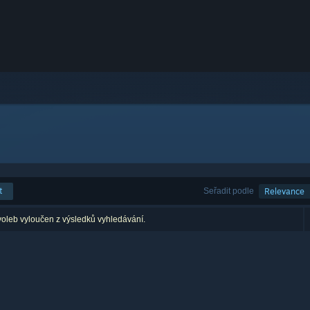
t
Seřadit podle
Relevance
voleb vyloučen z výsledků vyhledávání.