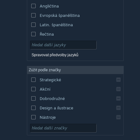
Angličtina
Evropská španělština
Latin. španělština
Řečtina
Spravovat předvolby jazyků
Zúžit podle značky
Strategické
Akční
Dobrodružné
Design a ilustrace
Nástroje
Free to play
RPG