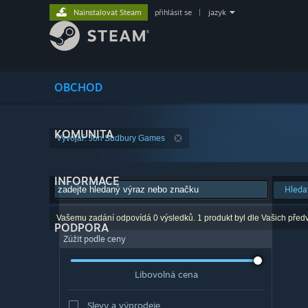
Nainstalovat Steam
přihlásit se
|
jazyk
OBCHOD
KOMUNITA
Vývojář: Jon Sudbury Games
INFORMACE
Hleda
Vašemu zadání odpovídá 0 výsledků. 1 produkt byl dle Vašich před
PODPORA
Zúžit podle ceny
Libovolná cena
Slevy a výprodeje