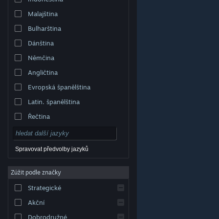
Malajština
Bulharština
Dánština
Němčina
Angličtina
Evropská španělština
Latin. španělština
Řečtina
Spravovat předvolby jazyků
Zúžit podle značky
© Valve Corporation. Všechna práva vyhrazena.
Všechny ochranné známky jsou vlastnictvím
Strategické
příslušných subjektů v USA a dalších zemích.
Zásady
ochrany soukromí
|
Právní poučení
|
Přístupnost
|
Smlouva o užívání služby Steam
|
Vrácení peněz
|
Akční
Cookies
Dobrodružné