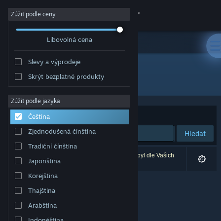
Přihlásit se
Zúžit podle ceny
Libovolná cena
Obchod
Slevy a výprodeje
Komunita
Skrýt bezplatné produkty
Vývojář: Joker Studio
Informace
Zúžit podle jazyka
Seřadit podle
Relevance
Čeština
Podpora
Zjednodušená čínština
Hledat
Tradiční čínština
Změnit jazyk
Vašemu zadání odpovídá 0 výsledků. 1 produkt byl dle Vašich
Japonština
předvoleb vyloučen z výsledků vyhledávání.
Mobilní aplikace služby Steam
Korejština
Thajština
Desktopová verze stránky
Arabština
Indonéština