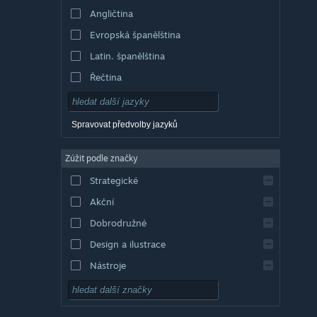
Angličtina
Evropská španělština
Latin. španělština
Řečtina
Spravovat předvolby jazyků
Zúžit podle značky
Strategické
Akční
Dobrodružné
Design a ilustrace
Nástroje
Free to play
RPG