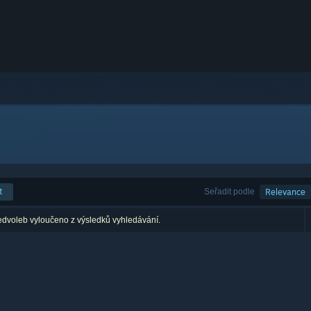
t
Seřadit podle
Relevance
edvoleb vyloučeno z výsledků vyhledávání.