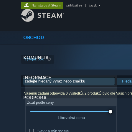
Nainstalovat Steam
přihlásit se
|
jazyk
OBCHOD
KOMUNITA
Vývojář: Jok
INFORMACE
Hleda
Vašemu zadání odpovídá 0 výsledků. 2 produktů bylo dle Vašich př
PODPORA
Zúžit podle ceny
Libovolná cena
Slevy a výprodeje