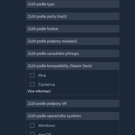
Zúžit podle typu
Masivně multiplayerové
Nezávislé
Zúžit podle počtu hráčů
Předběžný přístup
Zúžit podle funkce
Nenáročné
Zúžit podle podpory ovladačů
Simulátory
Závodní
Zúžit podle usnadnění přístupu
Sportovní
Zúžit podle kompatibility (Steam Deck)
Tvorba videí
Plná
Úprava fotografií
Částečná
Více informací
Zúžit podle podpory VR
Zúžit podle operačního systému
Windows
macOS