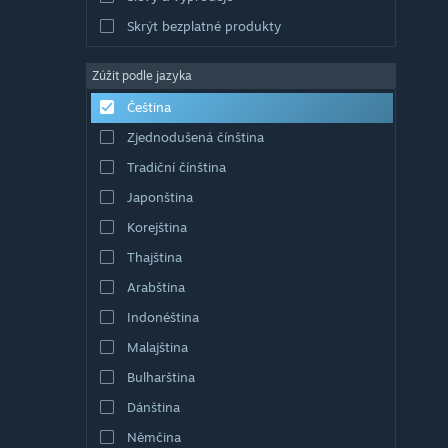
Skrýt bezplatné produkty
Zúžit podle jazyka
Čeština
Zjednodušená čínština
Tradiční čínština
Japonština
Korejština
Thajština
Arabština
Indonéština
Malajština
Bulharština
Dánština
Němčina