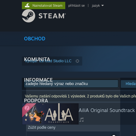
Nainstalovat Steam
přihlásit se
|
jazyk
OBCHOD
KOMUNITA
Vývojář: IceToad Studio LLC
INFORMACE
Hleda
Vašemu zadání odpovídá 1 výsledek. 2 produktů bylo dle Vašich př
PODPORA
AiliA Original Soundtrack
Zúžit podle ceny