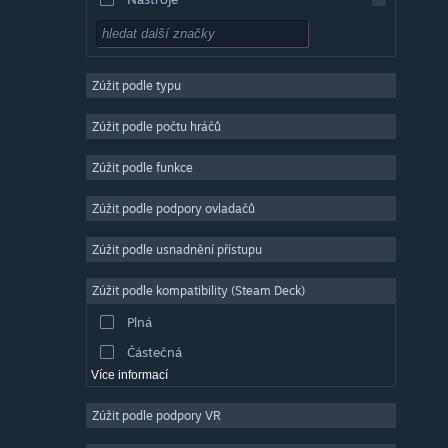
Free to play
RPG
Zúžit podle typu
Masivně multiplayerové
Nezávislé
Zúžit podle počtu hráčů
Předběžný přístup
Zúžit podle funkce
Nenáročné
Zúžit podle podpory ovladačů
Simulátory
Závodní
Zúžit podle usnadnění přístupu
Sportovní
Zúžit podle kompatibility (Steam Deck)
Tvorba videí
Plná
Úprava fotografií
Částečná
Více informací
Zúžit podle podpory VR