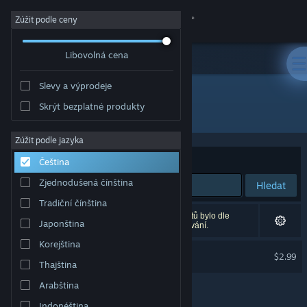
Přihlásit se
Zúžit podle ceny
Libovolná cena
Obchod
Slevy a výprodeje
Komunita
Skrýt bezplatné produkty
Vývojář: IV Productions
Informace
Zúžit podle jazyka
Seřadit podle
Relevance
Čeština
Podpora
Zjednodušená čínština
Hledat
Tradiční čínština
Změnit jazyk
Vašemu zadání odpovídá 1 výsledek. 23 produktů bylo dle
Japonština
Vašich předvoleb vyloučeno z výsledků vyhledávání.
Mobilní aplikace služby Steam
Korejština
Kring Soundtrack
$2.99
Thajština
Desktopová verze stránky
Arabština
Indonéština