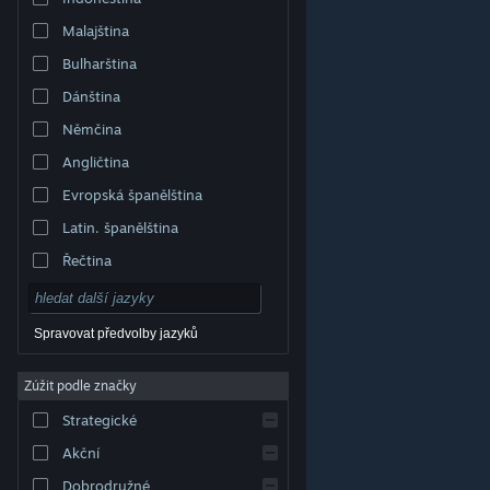
Malajština
Bulharština
Dánština
Němčina
Angličtina
Evropská španělština
Latin. španělština
Řečtina
Spravovat předvolby jazyků
Zúžit podle značky
© Valve Corporation. Všechna práva vyhrazena.
Všechny ochranné známky jsou vlastnictvím
Strategické
příslušných subjektů v USA a dalších zemích.
Zásady
ochrany soukromí
|
Právní poučení
|
Přístupnost
|
Smlouva o užívání služby Steam
|
Vrácení peněz
|
Akční
Cookies
Dobrodružné