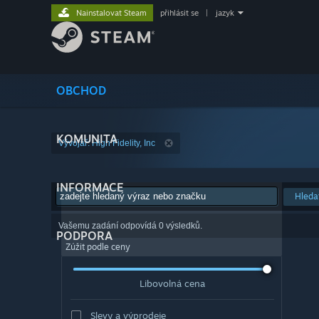
Nainstalovat Steam
přihlásit se
|
jazyk
OBCHOD
KOMUNITA
Vývojář: High Fidelity, Inc
INFORMACE
Hleda
Vašemu zadání odpovídá 0 výsledků.
PODPORA
Zúžit podle ceny
Libovolná cena
Slevy a výprodeje