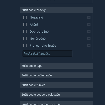
Angličtina
Zúžit podle značky
Evropská španělština
Nezávislé
Latin. španělština
Akční
Řečtina
Dobrodružné
Nenáročné
Pro jednoho hráče
Simulátory
RPG
Zúžit podle typu
Strategické
2D
Zúžit podle počtu hráčů
Předběžný přístup
Zúžit podle funkce
3D
Zúžit podle podpory ovladačů
Free to play
Atmosférické
Zúžit podle usnadnění přístupu