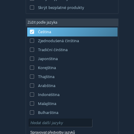
Skrýt bezplatné produkty
Zúžit podle jazyka
Čeština
Zjednodušená čínština
Tradiční čínština
Japonština
Korejština
Thajština
Arabština
Indonéština
Malajština
Bulharština
Dánština
Němčina
Spravovat předvolby jazyků