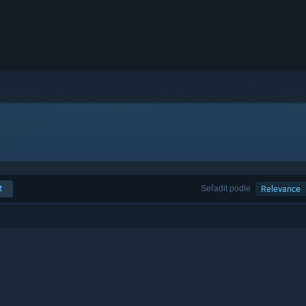
t
Seřadit podle
Relevance