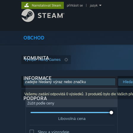
Nainstalovat Steam
přihlásit se
|
jazyk
OBCHOD
KOMUNITA
Vývojář: Hardy Games
INFORMACE
Hleda
Vašemu zadání odpovídá 0 výsledků. 3 produktů bylo dle Vašich př
PODPORA
Zúžit podle ceny
Libovolná cena
Slevy a výprodeje