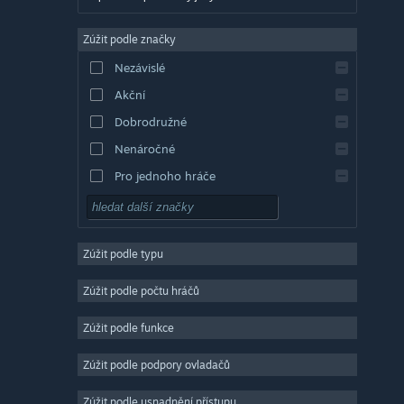
Angličtina
Zúžit podle značky
Evropská španělština
Nezávislé
Latin. španělština
Akční
Řečtina
Dobrodružné
Nenáročné
Pro jednoho hráče
Simulátory
RPG
Zúžit podle typu
Strategické
2D
Zúžit podle počtu hráčů
Předběžný přístup
Zúžit podle funkce
3D
Zúžit podle podpory ovladačů
Free to play
Atmosférické
Zúžit podle usnadnění přístupu