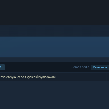
t
Seřadit podle
Relevance
edvoleb vyloučeno z výsledků vyhledávání.