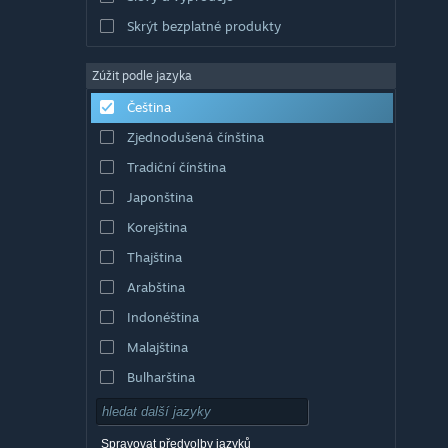
Skrýt bezplatné produkty
Zúžit podle jazyka
Čeština
Zjednodušená čínština
Tradiční čínština
Japonština
Korejština
Thajština
Arabština
Indonéština
Malajština
Bulharština
Dánština
Němčina
Spravovat předvolby jazyků