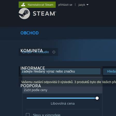
Nainstalovat Steam
přihlásit se
|
jazyk
OBCHOD
KOMUNITA
Vývojář: HCGstudio
INFORMACE
Hleda
Vašemu zadání odpovídá 0 výsledků. 3 produktů bylo dle Vašich př
PODPORA
Zúžit podle ceny
Libovolná cena
Slevy a výprodeje