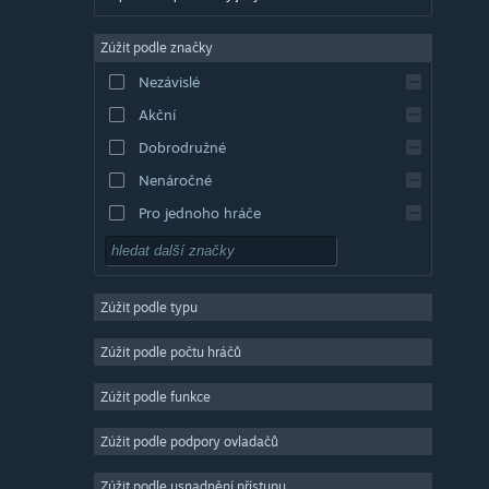
Angličtina
Zúžit podle značky
Evropská španělština
Nezávislé
Latin. španělština
Akční
Řečtina
Dobrodružné
Nenáročné
Pro jednoho hráče
Simulátory
RPG
Zúžit podle typu
Strategické
2D
Zúžit podle počtu hráčů
Předběžný přístup
Zúžit podle funkce
3D
Zúžit podle podpory ovladačů
Free to play
Atmosférické
Zúžit podle usnadnění přístupu