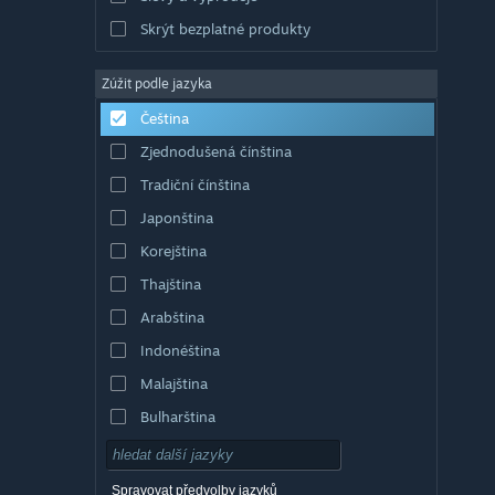
Skrýt bezplatné produkty
Zúžit podle jazyka
Čeština
Zjednodušená čínština
Tradiční čínština
Japonština
Korejština
Thajština
Arabština
Indonéština
Malajština
Bulharština
Dánština
Němčina
Spravovat předvolby jazyků