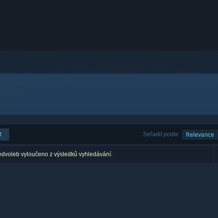
t
Seřadit podle
Relevance
edvoleb vyloučeno z výsledků vyhledávání.