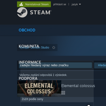
Nainstalovat Steam
přihlásit se
|
jazyk
OBCHOD
KOMUNITA
Vývojář: Gordun Studio
INFORMACE
Hleda
Vašemu zadání odpovídá 1 výsledek.
PODPORA
Elemental colossus
Zúžit podle ceny