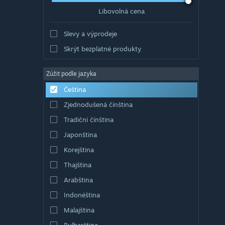
Libovolná cena
Slevy a výprodeje
Skrýt bezplatné produkty
Zúžit podle jazyka
Čeština
Zjednodušená čínština
Tradiční čínština
Japonština
Korejština
Thajština
Arabština
Indonéština
Malajština
Bulharština