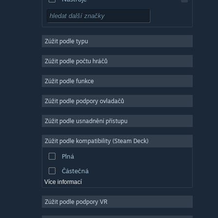
Free to play
RPG
Zúžit podle typu
Masivně multiplayerové
Nezávislé
Zúžit podle počtu hráčů
Předběžný přístup
Zúžit podle funkce
Nenáročné
Zúžit podle podpory ovladačů
Simulátory
Závodní
Zúžit podle usnadnění přístupu
Sportovní
Zúžit podle kompatibility (Steam Deck)
Tvorba videí
Plná
Úprava fotografií
Částečná
Více informací
Zúžit podle podpory VR