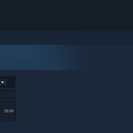
$8.99