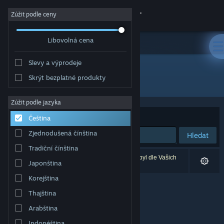
Přihlásit se
Zúžit podle ceny
Libovolná cena
Obchod
Slevy a výprodeje
Komunita
Skrýt bezplatné produkty
Vývojář: Gereon Bartel
Informace
Zúžit podle jazyka
Seřadit podle
Relevance
Čeština
Podpora
Zjednodušená čínština
Hledat
Tradiční čínština
Změnit jazyk
Vašemu zadání odpovídá 0 výsledků. 1 produkt byl dle Vašich
Japonština
předvoleb vyloučen z výsledků vyhledávání.
Mobilní aplikace služby Steam
Korejština
Thajština
Desktopová verze stránky
Arabština
Indonéština