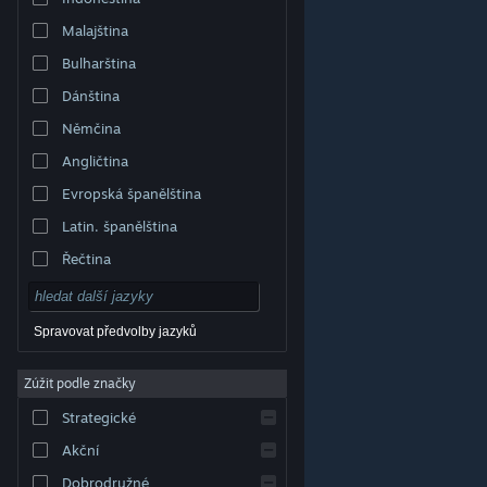
Malajština
Bulharština
Dánština
Němčina
Angličtina
Evropská španělština
Latin. španělština
Řečtina
Spravovat předvolby jazyků
Zúžit podle značky
© Valve Corporation. Všechna práva vyhrazena.
Všechny ochranné známky jsou vlastnictvím
Strategické
příslušných subjektů v USA a dalších zemích.
Zásady
ochrany soukromí
|
Právní poučení
|
Přístupnost
|
Smlouva o užívání služby Steam
|
Vrácení peněz
|
Akční
Cookies
Dobrodružné