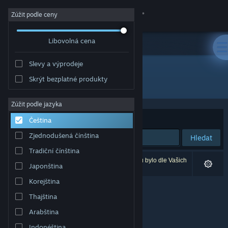
Přihlásit se
Zúžit podle ceny
Libovolná cena
Obchod
Slevy a výprodeje
Komunita
Skrýt bezplatné produkty
Vývojář: Flyover Zone
Informace
Zúžit podle jazyka
Seřadit podle
Relevance
Čeština
Podpora
Zjednodušená čínština
Hledat
Tradiční čínština
Změnit jazyk
Vašemu zadání odpovídá 0 výsledků. 2 produktů bylo dle Vašich
Japonština
předvoleb vyloučeno z výsledků vyhledávání.
Mobilní aplikace služby Steam
Korejština
Thajština
Desktopová verze stránky
Arabština
Indonéština