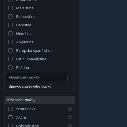
Malajština
Bulharština
Dánština
Němčina
Angličtina
Evropská španělština
Latin. španělština
Řečtina
Spravovat předvolby jazyků
Zúžit podle značky
© Valve Corporation. Všechna práva vyhrazena.
Všechny ochranné známky jsou vlastnictvím
Strategické
příslušných subjektů v USA a dalších zemích.
Zásady
ochrany soukromí
|
Právní poučení
|
Přístupnost
|
Smlouva o užívání služby Steam
|
Vrácení peněz
|
Akční
Cookies
Dobrodružné