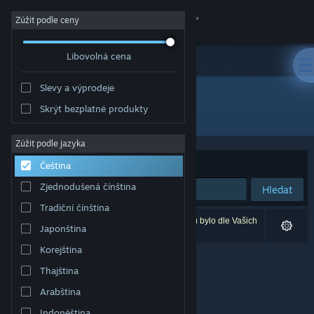
Přihlásit se
Zúžit podle ceny
Libovolná cena
Obchod
Slevy a výprodeje
Komunita
Skrýt bezplatné produkty
Vývojář: DoubleBee
Informace
Zúžit podle jazyka
Seřadit podle
Relevance
Čeština
Podpora
Zjednodušená čínština
Hledat
Tradiční čínština
Změnit jazyk
Vašemu zadání odpovídá 0 výsledků. 2 produktů bylo dle Vašich
Japonština
předvoleb vyloučeno z výsledků vyhledávání.
Mobilní aplikace služby Steam
Korejština
Thajština
Desktopová verze stránky
Arabština
Indonéština