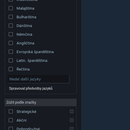
Malajština
Bulharština
Dánština
Němčina
Angličtina
Evropská španělština
Latin. španělština
Řečtina
Spravovat předvolby jazyků
Zúžit podle značky
© Valve Corporation. Všechna práva vyhrazena.
Všechny ochranné známky jsou vlastnictvím
Strategické
příslušných subjektů v USA a dalších zemích.
Zásady
ochrany soukromí
|
Právní poučení
|
Přístupnost
|
Smlouva o užívání služby Steam
|
Vrácení peněz
|
Akční
Cookies
Dobrodružné