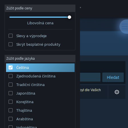
Přihlásit se
Zúžit podle ceny
Libovolná cena
Obchod
Slevy a výprodeje
Komunita
Skrýt bezplatné produkty
Vývojář: Disney Interactive Studios
Informace
Zúžit podle jazyka
Seřadit podle
Relevance
Čeština
Podpora
Zjednodušená čínština
Hledat
Tradiční čínština
Změnit jazyk
Vašemu zadání odpovídá 0 výsledků. 1 produkt byl dle Vašich
Japonština
předvoleb vyloučen z výsledků vyhledávání.
Mobilní aplikace služby Steam
Korejština
Thajština
Desktopová verze stránky
Arabština
Indonéština