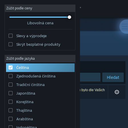
Přihlásit se
Zúžit podle ceny
Libovolná cena
Obchod
Slevy a výprodeje
Komunita
Skrýt bezplatné produkty
Vývojář: DMONG Co., Ltd.
Informace
Zúžit podle jazyka
Seřadit podle
Relevance
Čeština
Podpora
Zjednodušená čínština
Hledat
Tradiční čínština
Změnit jazyk
Vašemu zadání odpovídá 0 výsledků. 5 produktů bylo dle Vašich
Japonština
předvoleb vyloučeno z výsledků vyhledávání.
Mobilní aplikace služby Steam
Korejština
Thajština
Desktopová verze stránky
Arabština
Indonéština