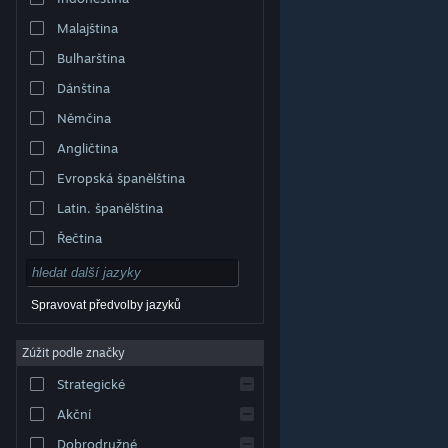
Malajština
Bulharština
Dánština
Němčina
Angličtina
Evropská španělština
Latin. španělština
Řečtina
Spravovat předvolby jazyků
Zúžit podle značky
© Valve Corporation. Všechna práva vyhrazena.
Všechny ochranné známky jsou vlastnictvím
Strategické
příslušných subjektů v USA a dalších zemích.
Zásady
ochrany soukromí
|
Právní poučení
|
Přístupnost
|
Smlouva o užívání služby Steam
|
Vrácení peněz
|
Akční
Cookies
Dobrodružné