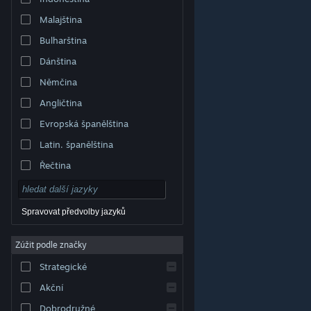
Malajština
Bulharština
Dánština
Němčina
Angličtina
Evropská španělština
Latin. španělština
Řečtina
Spravovat předvolby jazyků
Zúžit podle značky
© Valve Corporation. Všechna práva vyhrazena.
Všechny ochranné známky jsou vlastnictvím
Strategické
příslušných subjektů v USA a dalších zemích.
Zásady
ochrany soukromí
|
Právní poučení
|
Přístupnost
|
Smlouva o užívání služby Steam
|
Vrácení peněz
|
Akční
Cookies
Dobrodružné