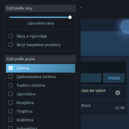
Přihlásit se
Zúžit podle ceny
Libovolná cena
Obchod
Slevy a výprodeje
Komunita
Skrýt bezplatné produkty
Vývojář: CM Games
Informace
Zúžit podle jazyka
Seřadit podle
Relevance
Čeština
Podpora
Zjednodušená čínština
Hledat
Tradiční čínština
Změnit jazyk
Vašemu zadání odpovídá 1 výsledek. 4 produktů bylo dle Vašich
Japonština
předvoleb vyloučeno z výsledků vyhledávání.
Mobilní aplikace služby Steam
Korejština
Mega Trons Survivors Soundtrack
$2.99
Thajština
Desktopová verze stránky
Arabština
Indonéština