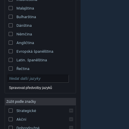
Malajština
Bulharština
Dánština
Němčina
Angličtina
Evropská španělština
Latin. španělština
Řečtina
Spravovat předvolby jazyků
Zúžit podle značky
© Valve Corporation. Všechna práva vyhrazena.
Všechny ochranné známky jsou vlastnictvím
Strategické
příslušných subjektů v USA a dalších zemích.
Zásady
ochrany soukromí
|
Právní poučení
|
Přístupnost
|
Smlouva o užívání služby Steam
|
Vrácení peněz
|
Akční
Cookies
Dobrodružné