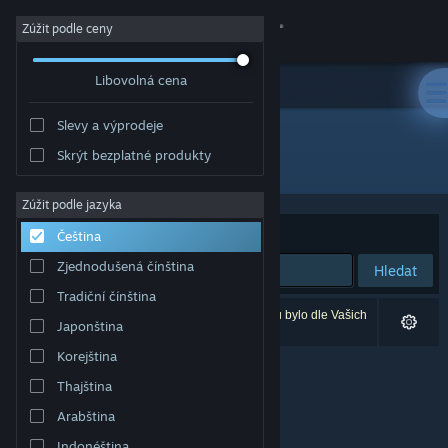
Přihlásit se
Zúžit podle ceny
Libovolná cena
Obchod
Slevy a výprodeje
Komunita
Skrýt bezplatné produkty
Vývojář: BitRaiders Games
Informace
Zúžit podle jazyka
Seřadit podle
Relevance
Čeština
Podpora
Zjednodušená čínština
Hledat
Tradiční čínština
Změnit jazyk
Vašemu zadání odpovídá 0 výsledků. 4 produktů bylo dle Vašich
Japonština
předvoleb vyloučeno z výsledků vyhledávání.
Mobilní aplikace služby Steam
Korejština
Thajština
Desktopová verze stránky
Arabština
Indonéština