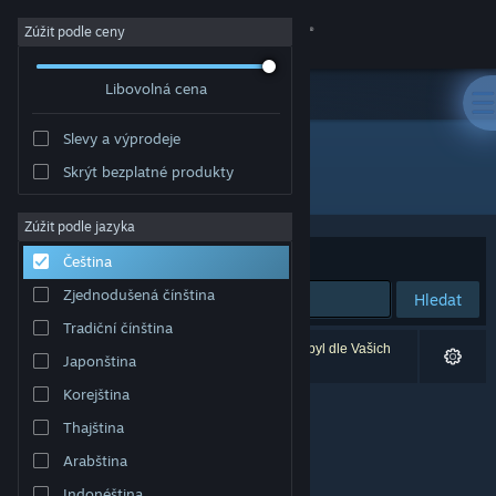
Přihlásit se
Zúžit podle ceny
Libovolná cena
Obchod
Slevy a výprodeje
Komunita
Skrýt bezplatné produkty
Vývojář: Betagames Group
Informace
Zúžit podle jazyka
Seřadit podle
Relevance
Čeština
Podpora
Zjednodušená čínština
Hledat
Tradiční čínština
Změnit jazyk
Vašemu zadání odpovídá 0 výsledků. 1 produkt byl dle Vašich
Japonština
předvoleb vyloučen z výsledků vyhledávání.
Mobilní aplikace služby Steam
Korejština
Thajština
Desktopová verze stránky
Arabština
Indonéština