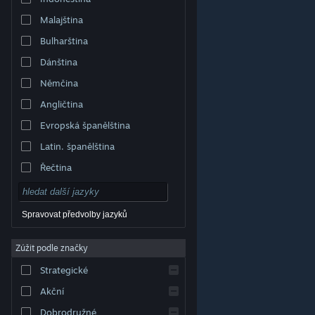
Malajština
Bulharština
Dánština
Němčina
Angličtina
Evropská španělština
Latin. španělština
Řečtina
Spravovat předvolby jazyků
Zúžit podle značky
© Valve Corporation. Všechna práva vyhrazena.
Všechny ochranné známky jsou vlastnictvím
Strategické
příslušných subjektů v USA a dalších zemích.
Zásady
ochrany soukromí
|
Právní poučení
|
Přístupnost
|
Smlouva o užívání služby Steam
|
Vrácení peněz
|
Akční
Cookies
Dobrodružné