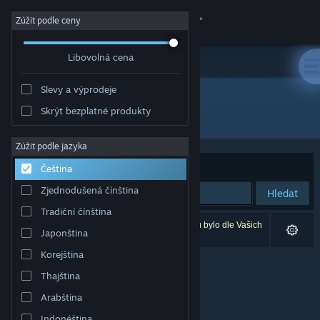
Přihlásit se
Zúžit podle ceny
Libovolná cena
Obchod
Slevy a výprodeje
Komunita
Skrýt bezplatné produkty
Vývojář: Bearded Eye
Informace
Zúžit podle jazyka
Seřadit podle
Relevance
Čeština
Podpora
Zjednodušená čínština
Hledat
Tradiční čínština
Změnit jazyk
Vašemu zadání odpovídá 0 výsledků. 3 produktů bylo dle Vašich
Japonština
předvoleb vyloučeno z výsledků vyhledávání.
Mobilní aplikace služby Steam
Korejština
Thajština
Desktopová verze stránky
Arabština
Indonéština