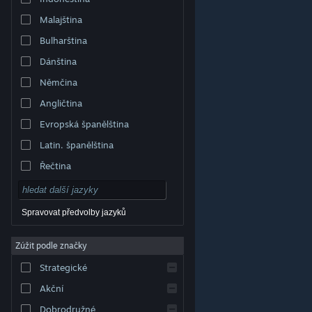
Malajština
Bulharština
Dánština
Němčina
Angličtina
Evropská španělština
Latin. španělština
Řečtina
Spravovat předvolby jazyků
Zúžit podle značky
© Valve Corporation. Všechna práva vyhrazena.
Všechny ochranné známky jsou vlastnictvím
Strategické
příslušných subjektů v USA a dalších zemích.
Zásady
ochrany soukromí
|
Právní poučení
|
Přístupnost
|
Smlouva o užívání služby Steam
|
Vrácení peněz
|
Akční
Cookies
Dobrodružné