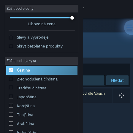
Přihlásit se
Zúžit podle ceny
Libovolná cena
Obchod
Slevy a výprodeje
Komunita
Skrýt bezplatné produkty
Vývojář: Atreyu Games Pty. Ltd.
Informace
Zúžit podle jazyka
Seřadit podle
Relevance
Čeština
Podpora
Zjednodušená čínština
Hledat
Tradiční čínština
Změnit jazyk
Vašemu zadání odpovídá 0 výsledků. 1 produkt byl dle Vašich
Japonština
předvoleb vyloučen z výsledků vyhledávání.
Mobilní aplikace služby Steam
Korejština
Thajština
Desktopová verze stránky
Arabština
Indonéština