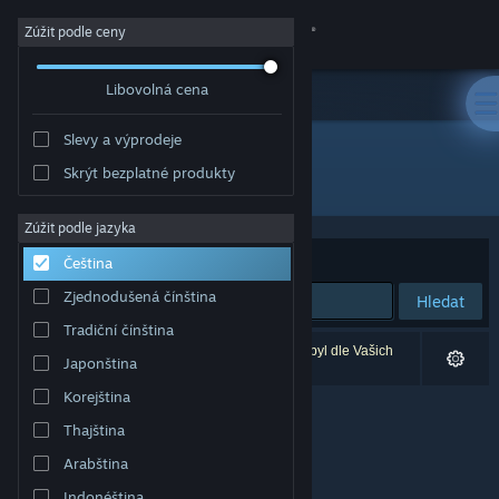
Přihlásit se
Zúžit podle ceny
Libovolná cena
Obchod
Slevy a výprodeje
Komunita
Skrýt bezplatné produkty
Vývojář: Ashley Roesler
Informace
Zúžit podle jazyka
Seřadit podle
Relevance
Čeština
Podpora
Zjednodušená čínština
Hledat
Tradiční čínština
Změnit jazyk
Vašemu zadání odpovídá 0 výsledků. 1 produkt byl dle Vašich
Japonština
předvoleb vyloučen z výsledků vyhledávání.
Mobilní aplikace služby Steam
Korejština
Thajština
Desktopová verze stránky
Arabština
Indonéština