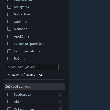
Malajština
Bulharština
Dánština
Němčina
Angličtina
Evropská španělština
Latin. španělština
Řečtina
Spravovat předvolby jazyků
Zúžit podle značky
© Valve Corporation. Všechna práva vyhrazena.
Všechny ochranné známky jsou vlastnictvím
Strategické
příslušných subjektů v USA a dalších zemích.
Zásady
ochrany soukromí
|
Právní poučení
|
Přístupnost
|
Smlouva o užívání služby Steam
|
Vrácení peněz
|
Akční
Cookies
Dobrodružné