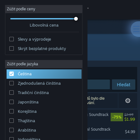
Přihlásit se
Zúžit podle ceny
Libovolná cena
Obchod
Slevy a výprodeje
Komunita
Skrýt bezplatné produkty
Vývojář: Appeal Studios
Informace
Zúžit podle jazyka
Seřadit podle
Relevance
Čeština
Podpora
Zjednodušená čínština
Hledat
Tradiční čínština
Změnit jazyk
Vašemu zadání odpovídá 2 výsledků. 26 produktů bylo dle
Japonština
Vašich předvoleb vyloučeno z výsledků vyhledávání.
Mobilní aplikace služby Steam
Korejština
Outcast - A New Beginning Soundtrack
$7.99
-75%
$1.99
Thajština
Desktopová verze stránky
Gangs of Sherwood - Digital Soundtrack
Arabština
$4.99
Indonéština