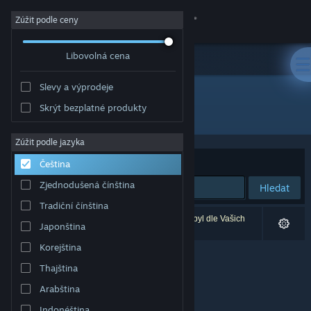
Přihlásit se
Zúžit podle ceny
Libovolná cena
Obchod
Slevy a výprodeje
Komunita
Skrýt bezplatné produkty
Vývojář: AnderuSoft
Informace
Zúžit podle jazyka
Seřadit podle
Relevance
Čeština
Podpora
Zjednodušená čínština
Hledat
Tradiční čínština
Změnit jazyk
Vašemu zadání odpovídá 0 výsledků. 1 produkt byl dle Vašich
Japonština
předvoleb vyloučen z výsledků vyhledávání.
Mobilní aplikace služby Steam
Korejština
Thajština
Desktopová verze stránky
Arabština
Indonéština