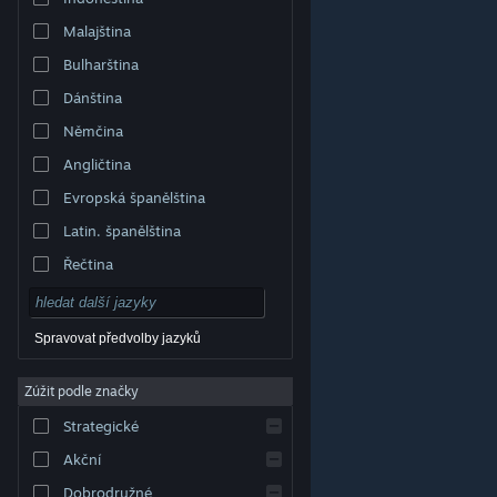
Malajština
Bulharština
Dánština
Němčina
Angličtina
Evropská španělština
Latin. španělština
Řečtina
Spravovat předvolby jazyků
Zúžit podle značky
© Valve Corporation. Všechna práva vyhrazena.
Všechny ochranné známky jsou vlastnictvím
Strategické
příslušných subjektů v USA a dalších zemích.
Zásady
ochrany soukromí
|
Právní poučení
|
Přístupnost
|
Smlouva o užívání služby Steam
|
Vrácení peněz
|
Akční
Cookies
Dobrodružné