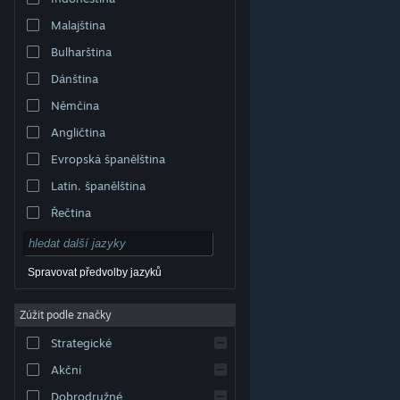
Malajština
Bulharština
Dánština
Němčina
Angličtina
Evropská španělština
Latin. španělština
Řečtina
Spravovat předvolby jazyků
Zúžit podle značky
© Valve Corporation. Všechna práva vyhrazena.
Všechny ochranné známky jsou vlastnictvím
Strategické
příslušných subjektů v USA a dalších zemích.
Zásady
ochrany soukromí
|
Právní poučení
|
Přístupnost
|
Smlouva o užívání služby Steam
|
Vrácení peněz
|
Akční
Cookies
Dobrodružné