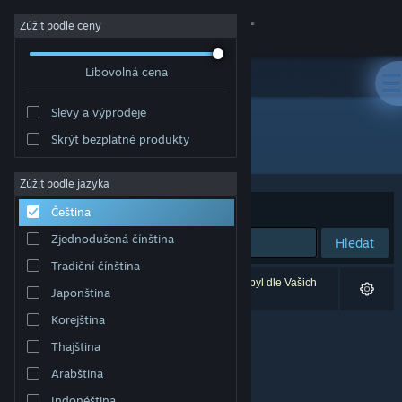
Přihlásit se
Zúžit podle ceny
Libovolná cena
Obchod
Slevy a výprodeje
Komunita
Skrýt bezplatné produkty
Vývojář: Aliya Abdullayeva
Informace
Zúžit podle jazyka
Seřadit podle
Relevance
Čeština
Podpora
Zjednodušená čínština
Hledat
Tradiční čínština
Změnit jazyk
Vašemu zadání odpovídá 0 výsledků. 1 produkt byl dle Vašich
Japonština
předvoleb vyloučen z výsledků vyhledávání.
Mobilní aplikace služby Steam
Korejština
Thajština
Desktopová verze stránky
Arabština
Indonéština