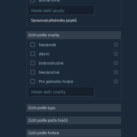
Dánština
Němčina
Spravovat předvolby jazyků
Angličtina
Zúžit podle značky
Evropská španělština
Nezávislé
Latin. španělština
Akční
Řečtina
Dobrodružné
Nenáročné
Pro jednoho hráče
Simulátory
RPG
Zúžit podle typu
Strategické
2D
Zúžit podle počtu hráčů
Předběžný přístup
Zúžit podle funkce
3D