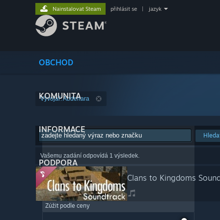
Nainstalovat Steam
přihlásit se
|
jazyk
OBCHOD
KOMUNITA
Vývojář: Abdenara
INFORMACE
Hleda
Vašemu zadání odpovídá 1 výsledek.
PODPORA
Clans to Kingdoms Sound
Zúžit podle ceny