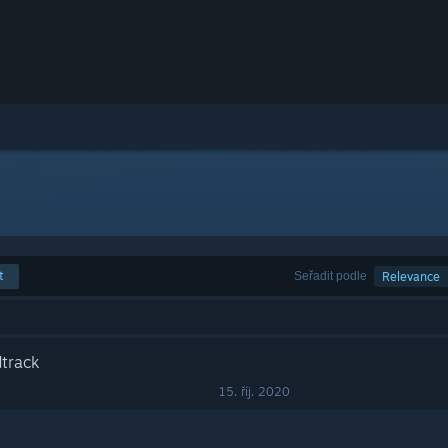
t
Seřadit podle
Relevance
track
15. říj. 2020