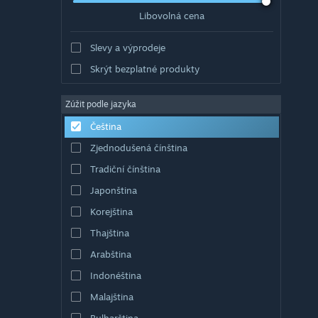
Libovolná cena
Slevy a výprodeje
Skrýt bezplatné produkty
Zúžit podle jazyka
Čeština
Zjednodušená čínština
Tradiční čínština
Japonština
Korejština
Thajština
Arabština
Indonéština
Malajština
Bulharština