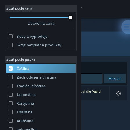
Přihlásit se
Zúžit podle ceny
Libovolná cena
Obchod
Slevy a výprodeje
Komunita
Skrýt bezplatné produkty
Vývojář: ACEIT
Informace
Zúžit podle jazyka
Seřadit podle
Relevance
Čeština
Podpora
Zjednodušená čínština
Hledat
Tradiční čínština
Změnit jazyk
Vašemu zadání odpovídá 0 výsledků. 1 produkt byl dle Vašich
Japonština
předvoleb vyloučen z výsledků vyhledávání.
Mobilní aplikace služby Steam
Korejština
Thajština
Desktopová verze stránky
Arabština
Indonéština