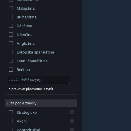
Malajština
Bulharština
Dánština
Němčina
Angličtina
Evropská španělština
Latin. španělština
Řečtina
Spravovat předvolby jazyků
Zúžit podle značky
© Valve Corporation. Všechna práva vyhrazena.
Všechny ochranné známky jsou vlastnictvím
Strategické
příslušných subjektů v USA a dalších zemích.
Zásady
ochrany soukromí
|
Právní poučení
|
Přístupnost
|
Smlouva o užívání služby Steam
|
Vrácení peněz
|
Akční
Cookies
Dobrodružné