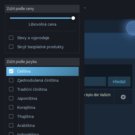
Přihlásit se
Zúžit podle ceny
Libovolná cena
Obchod
Slevy a výprodeje
Komunita
Skrýt bezplatné produkty
Vývojář: 1047 Games
Informace
Zúžit podle jazyka
Seřadit podle
Relevance
Čeština
Podpora
Zjednodušená čínština
Hledat
Tradiční čínština
Změnit jazyk
Vašemu zadání odpovídá 0 výsledků. 4 produktů bylo dle Vašich
Japonština
předvoleb vyloučeno z výsledků vyhledávání.
Mobilní aplikace služby Steam
Korejština
Thajština
Desktopová verze stránky
Arabština
Indonéština