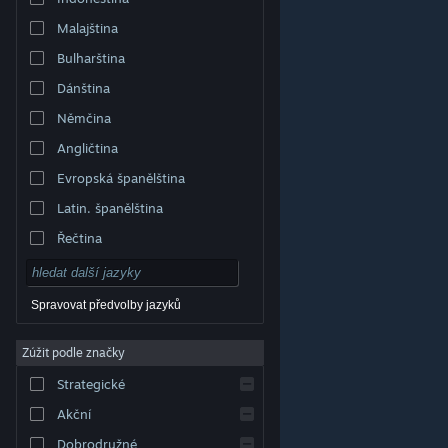
Malajština
Bulharština
Dánština
Němčina
Angličtina
Evropská španělština
Latin. španělština
Řečtina
Spravovat předvolby jazyků
Zúžit podle značky
© Valve Corporation. Všechna práva vyhrazena.
Všechny ochranné známky jsou vlastnictvím
Strategické
příslušných subjektů v USA a dalších zemích.
Zásady
ochrany soukromí
|
Právní poučení
|
Přístupnost
|
Smlouva o užívání služby Steam
|
Vrácení peněz
|
Akční
Cookies
Dobrodružné