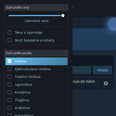
Přihlásit se
Zúžit podle ceny
Libovolná cena
Obchod
Slevy a výprodeje
Komunita
Skrýt bezplatné produkty
Vývojář: 電脳遊戯最高会議
Informace
Zúžit podle jazyka
Seřadit podle
Relevance
Čeština
Podpora
Zjednodušená čínština
Hledat
Tradiční čínština
Změnit jazyk
Vašemu zadání odpovídá 0 výsledků. 2 produktů bylo dle Vašich
Japonština
předvoleb vyloučeno z výsledků vyhledávání.
Mobilní aplikace služby Steam
Korejština
Thajština
Desktopová verze stránky
Arabština
Indonéština