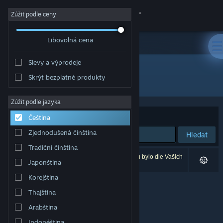
Přihlásit se
Zúžit podle ceny
Libovolná cena
Obchod
Slevy a výprodeje
Komunita
Skrýt bezplatné produkty
Vývojář: 夢幻泡影リョウショウカカン
Informace
Zúžit podle jazyka
Seřadit podle
Relevance
Čeština
Podpora
Zjednodušená čínština
Hledat
Tradiční čínština
Změnit jazyk
Vašemu zadání odpovídá 0 výsledků. 3 produktů bylo dle Vašich
Japonština
předvoleb vyloučeno z výsledků vyhledávání.
Mobilní aplikace služby Steam
Korejština
Thajština
Desktopová verze stránky
Arabština
Indonéština