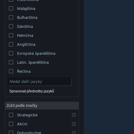
Malajština
Bulharština
Dánština
Němčina
Angličtina
Evropská španělština
Latin. španělština
Řečtina
Spravovat předvolby jazyků
Zúžit podle značky
© Valve Corporation. Všechna práva vyhrazena.
Všechny ochranné známky jsou vlastnictvím
Strategické
příslušných subjektů v USA a dalších zemích.
Zásady
ochrany soukromí
|
Právní poučení
|
Přístupnost
|
Smlouva o užívání služby Steam
|
Vrácení peněz
|
Akční
Cookies
Dobrodružné