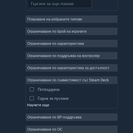
Безплатни за пускане
Ролеви
Показване на избраните типове
Масивни мрежови
Независими
Ограничаване по брой на играчите
Ранен достъп
Ограничаване по характеристика
Неангажиращи
Ограничаване по поддръжка на контролер
Симулации
Състезателни
Ограничаване по характеристика за достъпност
Спортни
Ограничаване по съвместимост със Steam Deck
Видео продукция
Потвърдена
Редактор на снимки
Годна за пускане
Научете още
Ограничаване по ВР поддръжка
Ограничаване по ОС