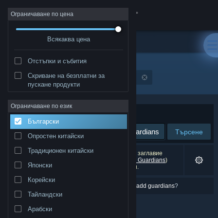
Вписване
Ограничаване по цена
Всякаква цена
Магазин
Отстъпки и събития
Общност
Скриване на безплатни за
"Stranded: Alien Dawn - Robots and Guardians"
пускане продукти
Относно
Ограничаване по език
Сортиране по
Съответстване
Български
Поддръжка
Търсене
Опростен китайски
Смяна на езика
Традиционен китайски
0 резултата съответстват на търсенето Ви. 1 заглавие
(включващо
Stranded: Alien Dawn - Robots and Guardians
)
Японски
беше изключено спрямо предпочитанията Ви.
Сдобийте се с мобилното Steam приложение
Корейски
Имахте предвид
stranded: alien dawn \- robots add guardians
?
Преглед на сайта за настолни компютри
Тайландски
Арабски