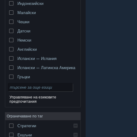
Индонезийски
Малайски
Чешки
Датски
Немски
Английски
Испански — Испания
Испански — Латинска Америка
Гръцки
Управляване на езиковите
предпочитания
© Valve Corporation. Всички права запазени. Всички
търговски марки принадлежат на съответните им
Ограничаване по таг
собственици в САЩ и други страни.
Декларация за
поверителност
|
Юридическа информация
|
Достъпност
|
Условия за ползване на Steam
|
Стратегии
Възстановявания
|
Бисквитки
Екшъни