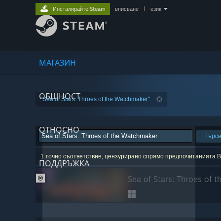
Инсталирайте Steam
вписване
|
език
МАГАЗИН
ОБЩНОСТ
"Sea of Stars: Throes of the Watchmaker"
ОТНОСНО
Търс
1 точно съответствие, цензурирано спрямо предпочитанията В
ПОДДРЪЖКА
Sea of Stars: Throes of 
ИЗКЛЮЧЕНО ОТ ПРЕДПОЧИТАНИЯТА