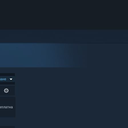
ване
зплатна