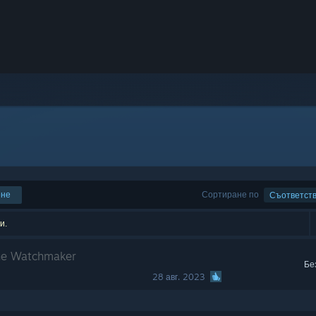
ене
Сортиране по
Съответст
и.
the Watchmaker
Бе
28 авг. 2023