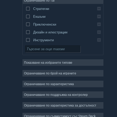
Ограничаване по таг
Стратегии
Екшъни
Приключенски
Дизайн и илюстрации
Инструменти
Безплатни за пускане
Ролеви
Показване на избраните типове
Масивни мрежови
Независими
Ограничаване по брой на играчите
Ранен достъп
Ограничаване по характеристика
Неангажиращи
Ограничаване по поддръжка на контролер
Симулации
Състезателни
Ограничаване по характеристика за достъпност
Спортни
Ограничаване по съвместимост със Steam Deck