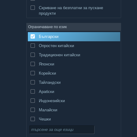
Скриване на безплатни за пускане
продукти
Ограничаване по език
Български
Опростен китайски
Традиционен китайски
Японски
Корейски
Тайландски
Арабски
Индонезийски
Малайски
Чешки
Датски