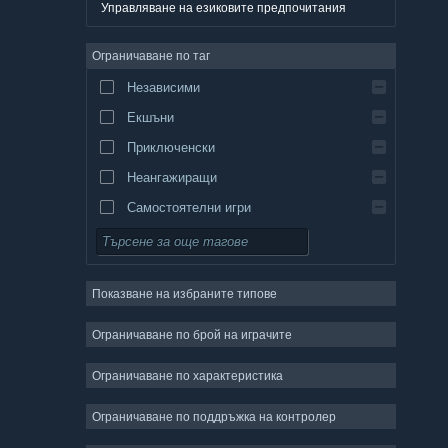
Немски
Управляване на езиковите предпочитания
Английски
Ограничаване по таг
Испански — Испания
Независими
Испански — Латинска Америка
Екшъни
Гръцки
Приключенски
Неангажиращи
Самостоятелни игри
Симулации
Ролеви
Показване на избраните типове
Стратегии
Двуизмерни
Ограничаване по брой на играчите
Ранен достъп
Ограничаване по характеристика
Триизмерни
Ограничаване по поддръжка на контролер
Безплатни за пускане
Атмосферни