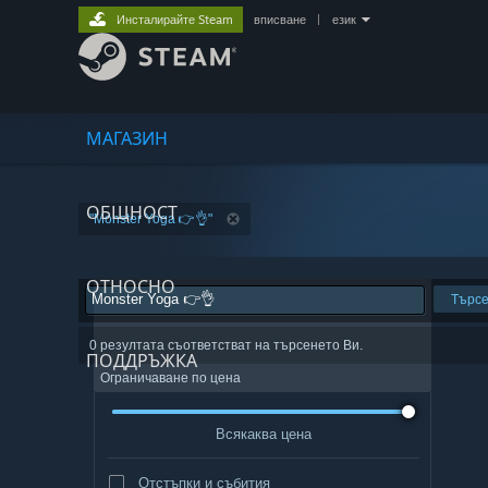
Инсталирайте Steam
вписване
|
език
МАГАЗИН
ОБЩНОСТ
"Monster Yoga 👉👌"
ОТНОСНО
Търс
0 резултата съответстват на търсенето Ви.
ПОДДРЪЖКА
Ограничаване по цена
Всякаква цена
Отстъпки и събития