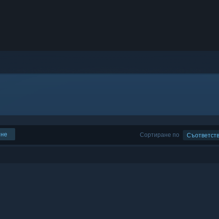
ене
Сортиране по
Съответст