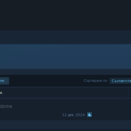
ене
Сортиране по
Съответст
и.
erdome
12 дек. 2024