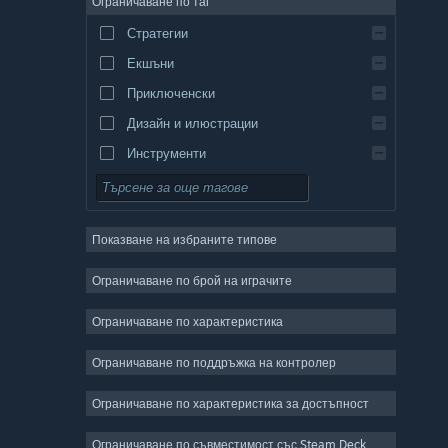
Ограничаване по таг
Стратегии
Екшъни
Приключенски
Дизайн и илюстрации
Инструменти
Безплатни за пускане
Ролеви
Показване на избраните типове
Масивни мрежови
Независими
Ограничаване по брой на играчите
Ранен достъп
Ограничаване по характеристика
Неангажиращи
Ограничаване по поддръжка на контролер
Симулации
Състезателни
Ограничаване по характеристика за достъпност
Спортни
Ограничаване по съвместимост със Steam Deck