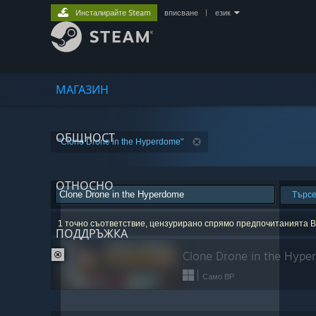
Инсталирайте Steam
вписване
|
език
МАГАЗИН
ОБЩНОСТ
"Clone Drone in the Hyperdome"
ОТНОСНО
Търс
1 точно съответствие, цензурирано спрямо предпочитанията В
ПОДДРЪЖКА
Clone Drone in the Hyp
ИЗКЛЮЧЕНО ОТ ПРЕДПОЧИТАНИЯТА
Само ВР