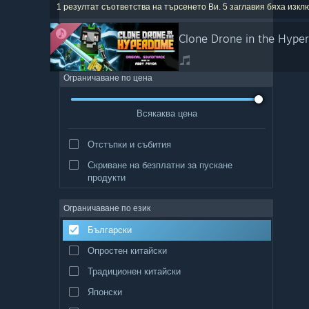
1 резултат съответства на търсенето Ви. 5 заглавия бяха изк
Clone Drone in the Hype
Ограничаване по цена
Всякаква цена
Отстъпки и събития
Скриване на безплатни за пускане
продукти
Ограничаване по език
Български
Опростен китайски
Традиционен китайски
Японски