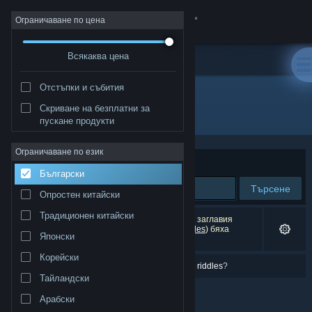
Вписване
Ограничаване по цена
Всякаква цена
Магазин
Отстъпки и събития
Общност
Скриване на безплатни за
"Arizona Rose and the Pirates' Riddles"
пускане продукти
Относно
Ограничаване по език
Сортиране по
Съответстване
Български
Поддръжка
Търсене
Опростен китайски
Смяна на езика
Традиционен китайски
0 резултата съответстват на търсенето Ви. 2 заглавия
(включващи
Arizona Rose and the Pirates' Riddles
) бяха
Японски
изключени спрямо предпочитанията Ви.
Сдобийте се с мобилното Steam приложение
Корейски
Имахте предвид
arizona rose add them pirates' riddles
?
Преглед на сайта за настолни компютри
Тайландски
Арабски