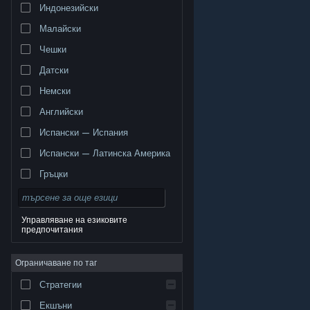
Индонезийски
Малайски
Чешки
Датски
Немски
Английски
Испански — Испания
Испански — Латинска Америка
Гръцки
Управляване на езиковите
предпочитания
© Valve Corporation. Всички права запазени. Всички
търговски марки принадлежат на съответните им
Ограничаване по таг
собственици в САЩ и други страни.
Декларация за
поверителност
|
Юридическа информация
|
Достъпност
|
Условия за ползване на Steam
|
Стратегии
Възстановявания
|
Бисквитки
Екшъни