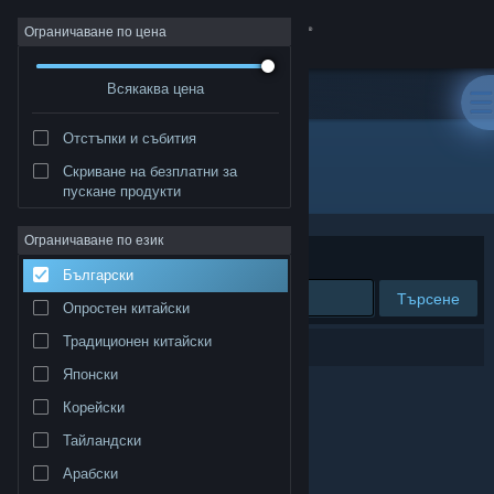
Вписване
Ограничаване по цена
Всякаква цена
Магазин
Отстъпки и събития
Общност
Скриване на безплатни за
"淫魔銃戯2"
пускане продукти
Относно
Ограничаване по език
Сортиране по
Съответстване
Български
Поддръжка
Търсене
Опростен китайски
Смяна на езика
Традиционен китайски
0 резултата съответстват на търсенето Ви.
Японски
Сдобийте се с мобилното Steam приложение
Корейски
Преглед на сайта за настолни компютри
Тайландски
Арабски