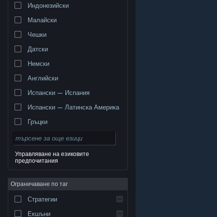
Индонезийски
Малайски
Чешки
Датски
Немски
Английски
Испански — Испания
Испански — Латинска Америка
Гръцки
Управляване на езиковите
предпочитания
© Valve Corporation. Всички права запазени. Всички
търговски марки принадлежат на съответните им
Ограничаване по таг
собственици в САЩ и други страни.
Декларация за
поверителност
|
Юридическа информация
|
Достъпност
|
Условия за ползване на Steam
|
Стратегии
Възстановявания
|
Бисквитки
Екшъни