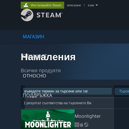
Инсталирайте Steam
вписване
|
език
МАГАЗИН
Намаления
ОБЩНОСТ
Всички продукти
ОТНОСНО
Търс
ПОДДРЪЖКА
1 резултат съответства на търсенето Ви.
Moonlighter