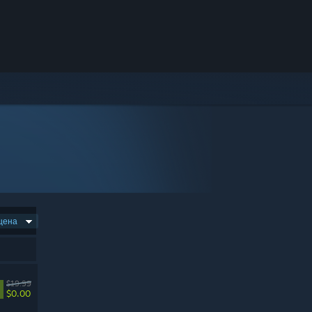
цена
$19.99
$0.00