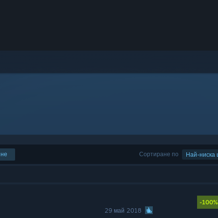
ене
Сортиране по
Най-ниска 
-100%
29 май 2018