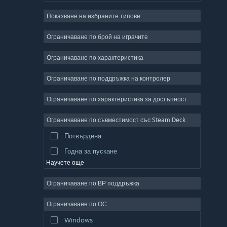
Ролеви
Показване на избраните типове
Масивни мрежови
Независими
Ограничаване по брой на играчите
Ранен достъп
Ограничаване по характеристика
Неангажиращи
Ограничаване по поддръжка на контролер
Симулации
Състезателни
Ограничаване по характеристика за достъпност
Спортни
Ограничаване по съвместимост със Steam Deck
Видео продукция
Потвърдена
Редактор на снимки
Годна за пускане
Научете още
Ограничаване по ВР поддръжка
Ограничаване по ОС
Windows