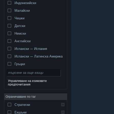
Индонезийски
Малайски
Чешки
Датски
Немски
Английски
Испански — Испания
Испански — Латинска Америка
Гръцки
Управляване на езиковите
предпочитания
© Valve Corporation. Всички права запазени. Всички
търговски марки принадлежат на съответните им
Ограничаване по таг
собственици в САЩ и други страни.
Декларация за
поверителност
|
Юридическа информация
|
Достъпност
|
Условия за ползване на Steam
|
Стратегии
Възстановявания
|
Бисквитки
Екшъни