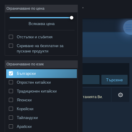
Вписване
Ограничаване по цена
Всякаква цена
Магазин
Отстъпки и събития
Общност
Скриване на безплатни за
Издател: gurkenlabs
пускане продукти
Относно
Ограничаване по език
Сортиране по
Съответстване
Български
Поддръжка
Търсене
Опростен китайски
Смяна на езика
Традиционен китайски
0 резултата съответстват на търсенето Ви.
1 заглавие беше изключено спрямо предпочитанията Ви.
Японски
Сдобийте се с мобилното Steam приложение
Корейски
Преглед на сайта за настолни компютри
Тайландски
Арабски