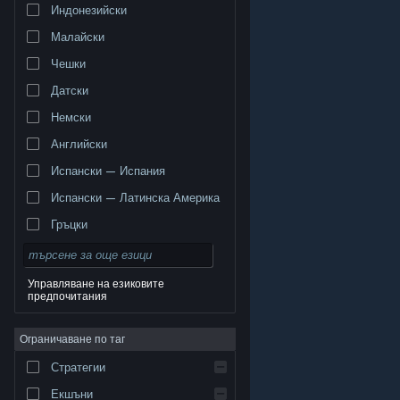
Индонезийски
Малайски
Чешки
Датски
Немски
Английски
Испански — Испания
Испански — Латинска Америка
Гръцки
Управляване на езиковите
предпочитания
© Valve Corporation. Всички права запазени. Всички
търговски марки принадлежат на съответните им
Ограничаване по таг
собственици в САЩ и други страни.
Декларация за
поверителност
|
Юридическа информация
|
Достъпност
|
Условия за ползване на Steam
|
Стратегии
Възстановявания
|
Бисквитки
Екшъни