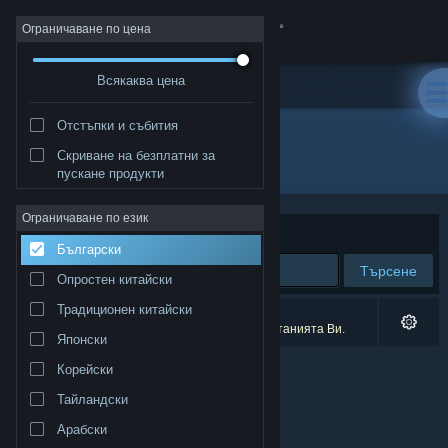
Вписване
Ограничаване по цена
Всякаква цена
Магазин
Отстъпки и събития
Общност
Скриване на безплатни за
Издател: Team RUN
пускане продукти
Относно
Ограничаване по език
Сортиране по
Съответстване
Български
Поддръжка
Търсене
Опростен китайски
Смяна на езика
Традиционен китайски
0 резултата съответстват на търсенето Ви.
2 заглавия бяха изключени спрямо предпочитанията Ви.
Японски
Сдобийте се с мобилното Steam приложение
Корейски
Преглед на сайта за настолни компютри
Тайландски
Арабски