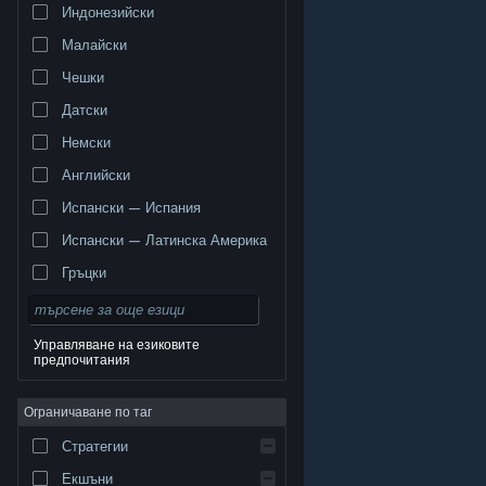
Индонезийски
Малайски
Чешки
Датски
Немски
Английски
Испански — Испания
Испански — Латинска Америка
Гръцки
Управляване на езиковите
предпочитания
© Valve Corporation. Всички права запазени. Всички
търговски марки принадлежат на съответните им
Ограничаване по таг
собственици в САЩ и други страни.
Декларация за
поверителност
|
Юридическа информация
|
Достъпност
|
Условия за ползване на Steam
|
Стратегии
Възстановявания
|
Бисквитки
Екшъни