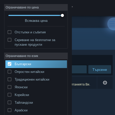
Вписване
Ограничаване по цена
Всякаква цена
Магазин
Отстъпки и събития
Общност
Скриване на безплатни за
Издател: Notus Games Ltd
пускане продукти
Относно
Ограничаване по език
Сортиране по
Съответстване
Български
Поддръжка
Търсене
Опростен китайски
Смяна на езика
Традиционен китайски
0 резултата съответстват на търсенето Ви.
11 заглавия бяха изключени спрямо предпочитанията Ви.
Японски
Сдобийте се с мобилното Steam приложение
Корейски
Преглед на сайта за настолни компютри
Тайландски
Арабски