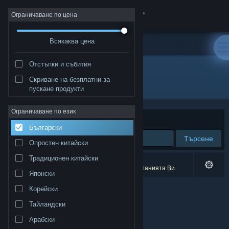
Вписване
Ограничаване по цена
Всякаква цена
Магазин
Отстъпки и събития
Общност
Скриване на безплатни за
Издател: MYAOSOFT
пускане продукти
Относно
Ограничаване по език
Сортиране по
Съответстване
Български
Поддръжка
Търсене
Опростен китайски
Смяна на езика
Традиционен китайски
0 резултата съответстват на търсенето Ви.
4 заглавия бяха изключени спрямо предпочитанията Ви.
Японски
Сдобийте се с мобилното Steam приложение
Корейски
Преглед на сайта за настолни компютри
Тайландски
Арабски