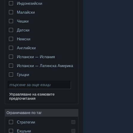
Индонезийски
Малайски
Чешки
Датски
Немски
Английски
Испански — Испания
Испански — Латинска Америка
Гръцки
Управляване на езиковите
предпочитания
© Valve Corporation. Всички права запазени. Всички
търговски марки принадлежат на съответните им
Ограничаване по таг
собственици в САЩ и други страни.
Декларация за
поверителност
|
Юридическа информация
|
Достъпност
|
Условия за ползване на Steam
|
Стратегии
Възстановявания
|
Бисквитки
Екшъни