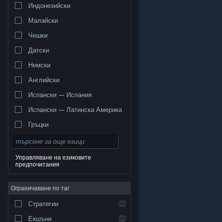
Индонезийски
Малайски
Чешки
Датски
Немски
Английски
Испански — Испания
Испански — Латинска Америка
Гръцки
Управляване на езиковите
предпочитания
© Valve Corporation. Всички права запазени. Всички
търговски марки принадлежат на съответните им
Ограничаване по таг
собственици в САЩ и други страни.
Декларация за
поверителност
|
Юридическа информация
|
Достъпност
|
Условия за ползване на Steam
|
Стратегии
Възстановявания
|
Бисквитки
Екшъни