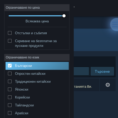
Вписване
Ограничаване по цена
Всякаква цена
Магазин
Отстъпки и събития
Общност
Скриване на безплатни за
Издател: Kepler Project
пускане продукти
Относно
Ограничаване по език
Сортиране по
Съответстване
Български
Поддръжка
Търсене
Опростен китайски
Смяна на езика
Традиционен китайски
0 резултата съответстват на търсенето Ви.
1 заглавие беше изключено спрямо предпочитанията Ви.
Японски
Сдобийте се с мобилното Steam приложение
Корейски
Преглед на сайта за настолни компютри
Тайландски
Арабски