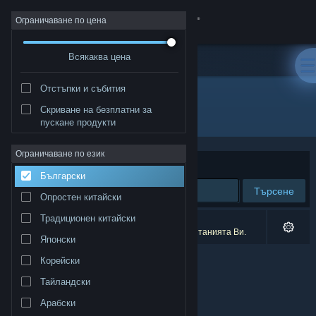
Вписване
Ограничаване по цена
Всякаква цена
Магазин
Отстъпки и събития
Общност
Скриване на безплатни за
Издател: Keone
пускане продукти
Относно
Ограничаване по език
Сортиране по
Съответстване
Български
Поддръжка
Търсене
Опростен китайски
Смяна на езика
Традиционен китайски
0 резултата съответстват на търсенето Ви.
1 заглавие беше изключено спрямо предпочитанията Ви.
Японски
Сдобийте се с мобилното Steam приложение
Корейски
Преглед на сайта за настолни компютри
Тайландски
Арабски