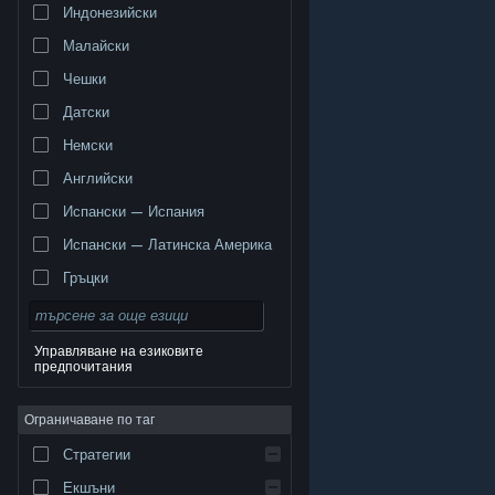
Индонезийски
Малайски
Чешки
Датски
Немски
Английски
Испански — Испания
Испански — Латинска Америка
Гръцки
Управляване на езиковите
предпочитания
© Valve Corporation. Всички права запазени. Всички
търговски марки принадлежат на съответните им
Ограничаване по таг
собственици в САЩ и други страни.
Декларация за
поверителност
|
Юридическа информация
|
Достъпност
|
Условия за ползване на Steam
|
Стратегии
Възстановявания
|
Бисквитки
Екшъни