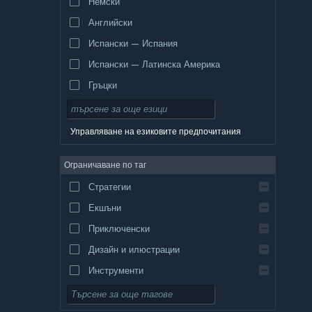
Немски
Английски
Испански — Испания
Испански — Латинска Америка
Гръцки
Управляване на езиковите предпочитания
Ограничаване по таг
Стратегии
Екшъни
Приключенски
Дизайн и илюстрации
Инструменти
Безплатни за пускане
Ролеви