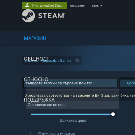
Инсталирайте Steam
вписване
|
език
МАГАЗИН
ОБЩНОСТ
Издател: Hopscotch Games
ОТНОСНО
Търс
0 резултата съответстват на търсенето Ви. 3 заглавия бяха и
ПОДДРЪЖКА
Ограничаване по цена
Всякаква цена
Отстъпки и събития