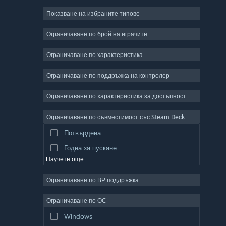
Показване на избраните типове
Масивни мрежови
Независими
Ограничаване по брой на играчите
Ранен достъп
Ограничаване по характеристика
Неангажиращи
Ограничаване по поддръжка на контролер
Симулации
Състезателни
Ограничаване по характеристика за достъпност
Спортни
Ограничаване по съвместимост със Steam Deck
Видео продукция
Потвърдена
Редактор на снимки
Годна за пускане
Научете още
Ограничаване по ВР поддръжка
Ограничаване по ОС
Windows