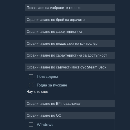
Показване на избраните типове
Масивни мрежови
Независими
Ограничаване по брой на играчите
Ранен достъп
Ограничаване по характеристика
Неангажиращи
Ограничаване по поддръжка на контролер
Симулации
Състезателни
Ограничаване по характеристика за достъпност
Спортни
Ограничаване по съвместимост със Steam Deck
Видео продукция
Потвърдена
Редактор на снимки
Годна за пускане
Научете още
Ограничаване по ВР поддръжка
Ограничаване по ОС
Windows