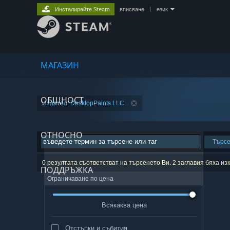
Инсталирайте Steam
вписване
|
език
МАГАЗИН
ОБЩНОСТ
Издател: DesktopPaints LLC
ОТНОСНО
Търс
0 резултата съответстват на търсенето Ви. 2 заглавия бяха и
ПОДДРЪЖКА
Ограничаване по цена
Всякаква цена
Отстъпки и събития