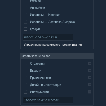
Немски
Английски
Испански — Испания
Испански — Латинска Америка
Гръцки
Управляване на езиковите предпочитания
Ограничаване по таг
Стратегии
Екшъни
Приключенски
Дизайн и илюстрации
Инструменти
Безплатни за пускане
Ролеви