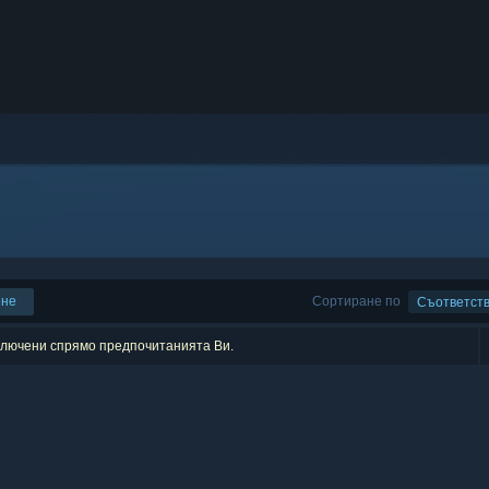
ене
Сортиране по
Съответст
зключени спрямо предпочитанията Ви.