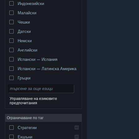
Индонезийски
Малайски
Чешки
Датски
Немски
Английски
Испански — Испания
Испански — Латинска Америка
Гръцки
Управляване на езиковите
предпочитания
© Valve Corporation. Всички права запазени. Всички
търговски марки принадлежат на съответните им
Ограничаване по таг
собственици в САЩ и други страни.
Декларация за
поверителност
|
Юридическа информация
|
Достъпност
|
Условия за ползване на Steam
|
Стратегии
Възстановявания
|
Бисквитки
Екшъни