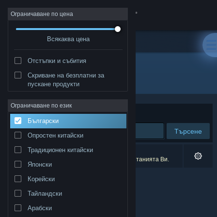
Вписване
Ограничаване по цена
Всякаква цена
Магазин
Отстъпки и събития
Общност
Скриване на безплатни за
Издател: Davy Depuydt
пускане продукти
Относно
Ограничаване по език
Сортиране по
Съответстване
Български
Поддръжка
Търсене
Опростен китайски
Смяна на езика
Традиционен китайски
0 резултата съответстват на търсенето Ви.
1 заглавие беше изключено спрямо предпочитанията Ви.
Японски
Сдобийте се с мобилното Steam приложение
Корейски
Преглед на сайта за настолни компютри
Тайландски
Арабски