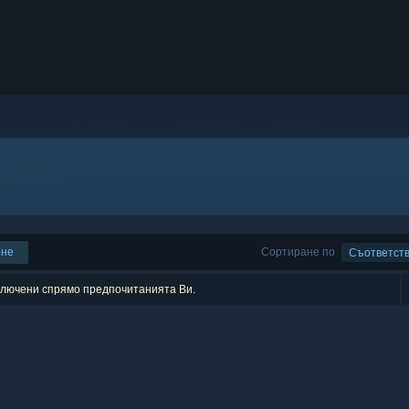
ене
Сортиране по
Съответст
зключени спрямо предпочитанията Ви.