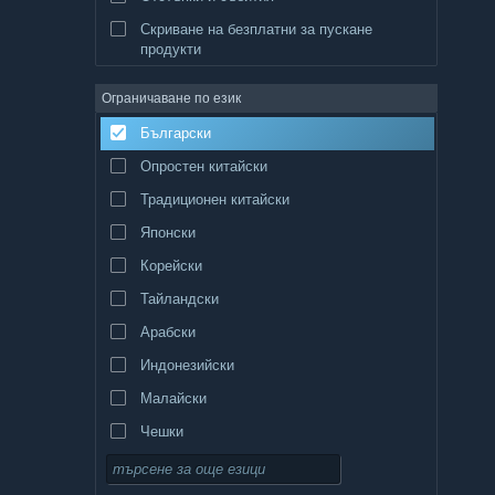
Скриване на безплатни за пускане
продукти
Ограничаване по език
Български
Опростен китайски
Традиционен китайски
Японски
Корейски
Тайландски
Арабски
Индонезийски
Малайски
Чешки
Датски