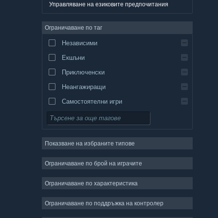
Немски
Управляване на езиковите предпочитания
Английски
Ограничаване по таг
Испански — Испания
Независими
Испански — Латинска Америка
Екшъни
Гръцки
Приключенски
Неангажиращи
Самостоятелни игри
Симулации
Ролеви
Показване на избраните типове
Стратегии
Двуизмерни
Ограничаване по брой на играчите
Ранен достъп
Ограничаване по характеристика
Триизмерни
Ограничаване по поддръжка на контролер
Безплатни за пускане
Атмосферни