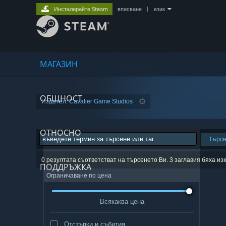
Инсталирайте Steam
вписване
|
език
МАГАЗИН
ОБЩНОСТ
Издател: Cavalier Game Studios
ОТНОСНО
Търс
0 резултата съответстват на търсенето Ви. 3 заглавия бяха и
ПОДДРЪЖКА
Ограничаване по цена
Всякаква цена
Отстъпки и събития