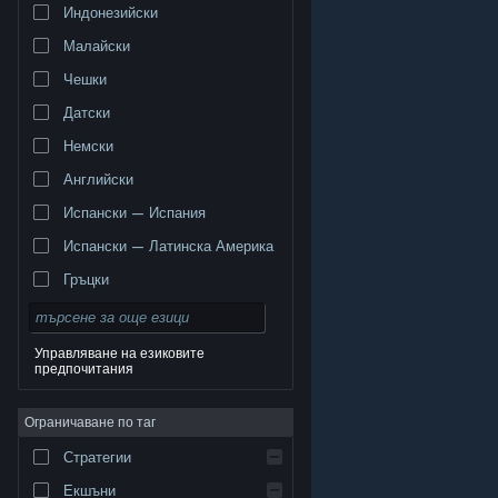
Индонезийски
Малайски
Чешки
Датски
Немски
Английски
Испански — Испания
Испански — Латинска Америка
Гръцки
Управляване на езиковите
предпочитания
© Valve Corporation. Всички права запазени. Всички
търговски марки принадлежат на съответните им
Ограничаване по таг
собственици в САЩ и други страни.
Декларация за
поверителност
|
Юридическа информация
|
Достъпност
|
Условия за ползване на Steam
|
Стратегии
Възстановявания
|
Бисквитки
Екшъни