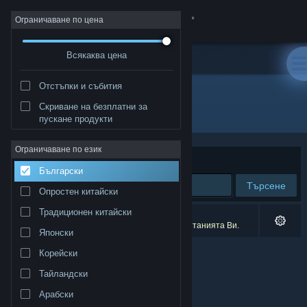
Вписване
Ограничаване по цена
Всякаква цена
Магазин
Отстъпки и събития
Общност
Скриване на безплатни за
Издател: Bionic Pony
пускане продукти
Относно
Ограничаване по език
Сортиране по
Съответстване
Български
Поддръжка
Търсене
Опростен китайски
Смяна на езика
Традиционен китайски
0 резултата съответстват на търсенето Ви.
1 заглавие беше изключено спрямо предпочитанията Ви.
Японски
Сдобийте се с мобилното Steam приложение
Корейски
Преглед на сайта за настолни компютри
Тайландски
Арабски